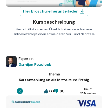
Hier Broschüre herunterladen
Kursbeschreibung
Hier erhältst du einen Überblick über verschiedene
Onlinebezahloptionen sowie deren Vor- und Nachteile.
Expert:in
Damijan Pezdicek
Thema
Kartenzahlungen als Mittel zum Erfolg
Dauer
(2)
(0)
25 Minuten