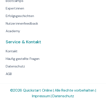
Bootcamps
Expert:innen
Erfolgsgeschichten
Nutzer:innenfeedback
Academy
Service & Kontakt
Kontakt
Häufig gestellte Fragen
Datenschutz
AGB
©2026 Quickstart Online | Alle Rechte vorbehalten |
Impressum
|
Datenschutz