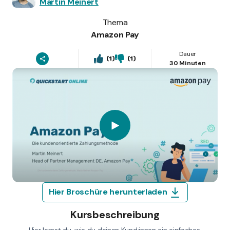
Martin Meinert
Thema
Amazon Pay
Dauer
(1)
(1)
30 Minuten
Hier Broschüre herunterladen
Kursbeschreibung