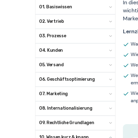
In di
01. Basiswissen
wichti
Marke
02. Vertrieb
Lernz
03. Prozesse
Was
04. Kunden
Wie
Wel
05. Versand
Wel
06. Geschäftsoptimierung
erm
Wi
07. Marketing
an
08. Internationalisierung
09. Rechtliche Grundlagen
10. Wissen kurz & knapp